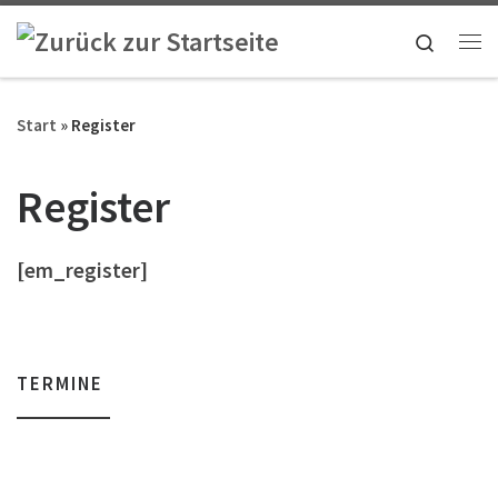
Zum Inhalt springen
Search
Me
Start
»
Register
Register
[em_register]
TERMINE